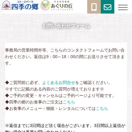
メ
コンテンツへスキップ
イ
ン
お問い合わせフォーム
ナ
ビ
事務局の営業時間外等、こちらのコンタクトフォームでお問い合
ゲ
わせください。返信は9：00～18：00の間にお送りさせて頂きま
ー
す。
シ
ョ
◆ご質問前に必ず、
よくあるお問合せ
をご確認ください。
※すでに記載のある内容のご質問が増えております※
ン
◆ご予約の変更・キャンセルはご予約ページより可能です。
◆四季の郷のお食事のご注文は
こちら
◆お食事のメニュー・物販・レンタルについては
こちら
※返信までに3日間ほど頂く場合がございます。3日間以上返信が