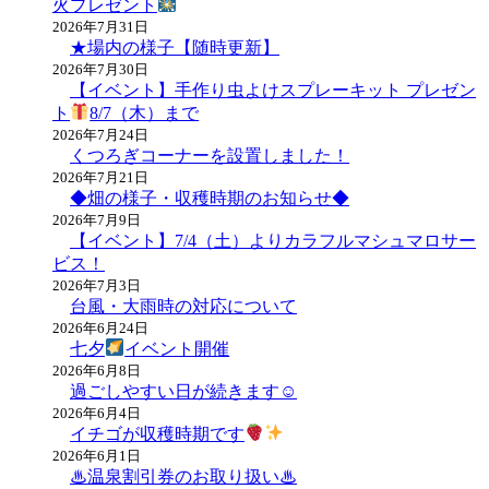
ー
火プレゼント
2026年7月31日
シ
★場内の様子【随時更新】
ョ
2026年7月30日
【イベント】手作り虫よけスプレーキット プレゼン
ン
ト
8/7（木）まで
2026年7月24日
くつろぎコーナーを設置しました！
2026年7月21日
◆畑の様子・収穫時期のお知らせ◆
2026年7月9日
【イベント】7/4（土）よりカラフルマシュマロサー
ビス！
2026年7月3日
台風・大雨時の対応について
2026年6月24日
七夕
イベント開催
2026年6月8日
過ごしやすい日が続きます☺
2026年6月4日
イチゴが収穫時期です
2026年6月1日
♨温泉割引券のお取り扱い♨