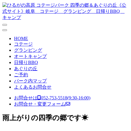
コンテンツへスキップ
メ
イ
ン
ナ
HOME
ビ
コテージ
グランピング
ゲ
オートキャンプ
ー
日帰りBBQ
あぐりの丘
シ
ご予約
ョ
パーク内マップ
よくあるお問合せ
ン
お問合せは
052-753-5518
(9:30-16:00)
お問合せ・変更フォーム
雨上がりの四季の郷です☀