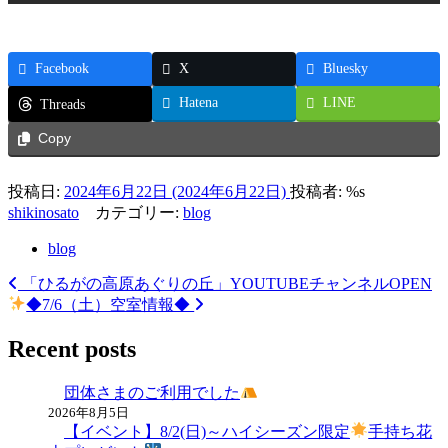
Facebook
X
Bluesky
Hatena
LINE
Threads
Copy
投稿日:
2024年6月22日
(2024年6月22日)
投稿者: %s
shikinosato
カテゴリー:
blog
blog
「ひるがの高原あぐりの丘」YOUTUBEチャンネルOPEN
投
◆7/6（土）空室情報◆
稿
Recent posts
ナ
ビ
団体さまのご利用でした
ゲ
2026年8月5日
【イベント】8/2(日)～ハイシーズン限定
手持ち花