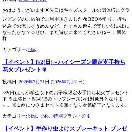
おはようございます☀先日はキッズスクールの団体様にグラ
ンピングのご宿泊でご利用頂きました⛺ BBQや釣り、持ち
込みでの流しそうめんなど、たくさん遊んで楽しい思い出に
なったかな？☺ぜひ、また遊びに来てくださいね～！ 団体
様
カテゴリー:
blog
【イベント】8/2(日)～ハイシーズン限定🌟手持ち
花火プレゼント🎇
投稿日:
2026年7月31日
(2026年7月31日)
8/2(日)より小学生以下のお子様限定🌟手持ち花火プレゼント
🎇 ※土曜日・8/8-8/15のトップシーズンは対象外となりま
す。※１組につき１セット※無くなり次第終了となります。
カテゴリー:
blog
、
info
、
特別プラン・割引
【イベント】手作り虫よけスプレーキット プレゼ