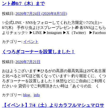
ント🎁8/7（木）まで
投稿日:
2026年7月24日
(2026年8月5日)
✨公式LINE・SNSをフォローしてくれた方限定✨7/25(土)～
8/7(木) 手作り虫よけスプレープレゼント🎁 各SNSはこちら
よりチェック✨ ▶LINE ▶Instagram ▶X（Twitter） ▶Faceboo
カテゴリー:
イベント
くつろぎコーナーを設置しました！
投稿日:
2026年7月21日
おはようございます☀ひるがの高原の最高気温は29℃名古屋
と比べると10℃ほど低くなっています✨ 釣り堀近くに、くつ
ろぎコーナーを設置しました！休憩などにご自由にご利用く
ださい☺ 貸切りでご利用頂きたい時は「あぐりの丘 く
カテゴリー:
blog
、
info
【イベント】7/4（土）よりカラフルマシュマロサ