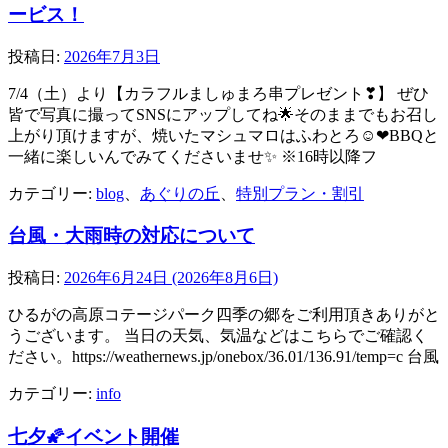
ービス！
投稿日:
2026年7月3日
7/4（土）より【カラフルましゅまろ串プレゼント❣】 ぜひ
皆で写真に撮ってSNSにアップしてね🌟そのままでもお召し
上がり頂けますが、焼いたマシュマロはふわとろ☺❤BBQと
一緒に楽しいんでみてくださいませ✨ ※16時以降フ
カテゴリー:
blog
、
あぐりの丘
、
特別プラン・割引
台風・大雨時の対応について
投稿日:
2026年6月24日
(2026年8月6日)
ひるがの高原コテージパーク四季の郷をご利用頂きありがと
うございます。 当日の天気、気温などはこちらでご確認く
ださい。https://weathernews.jp/onebox/36.01/136.91/temp=c 台風
カテゴリー:
info
七夕🌠イベント開催