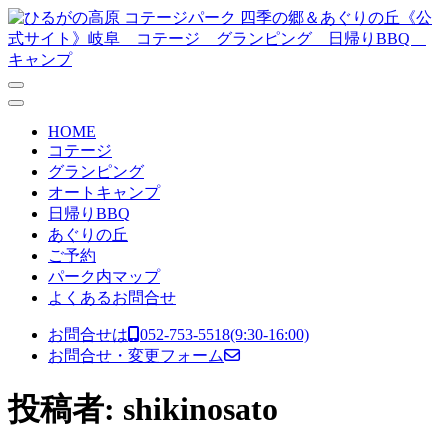
コンテンツへスキップ
メ
イ
ン
ナ
HOME
ビ
コテージ
グランピング
ゲ
オートキャンプ
ー
日帰りBBQ
あぐりの丘
シ
ご予約
ョ
パーク内マップ
よくあるお問合せ
ン
お問合せは
052-753-5518
(9:30-16:00)
お問合せ・変更フォーム
投稿者:
shikinosato