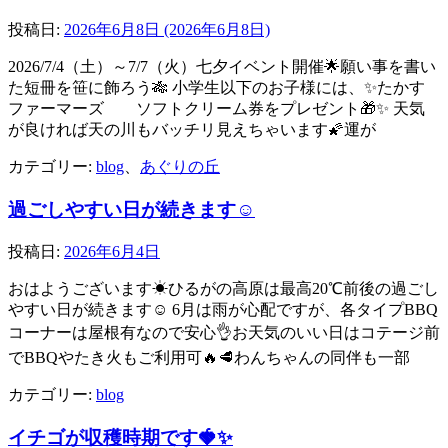
投稿日:
2026年6月8日
(2026年6月8日)
2026/7/4（土）～7/7（火）七夕イベント開催🌟願い事を書い
た短冊を笹に飾ろう🎋 小学生以下のお子様には、✨たかす
ファーマーズ ソフトクリーム券をプレゼント🎁✨ 天気
が良ければ天の川もバッチリ見えちゃいます🌠運が
カテゴリー:
blog
、
あぐりの丘
過ごしやすい日が続きます☺
投稿日:
2026年6月4日
おはようございます☀ひるがの高原は最高20℃前後の過ごし
やすい日が続きます☺ 6月は雨が心配ですが、各タイプBBQ
コーナーは屋根有なので安心👌お天気のいい日はコテージ前
でBBQやたき火もご利用可🔥🥩わんちゃんの同伴も一部
カテゴリー:
blog
イチゴが収穫時期です🍓✨