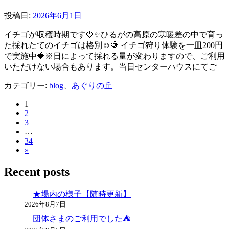
投稿日:
2026年6月1日
イチゴが収穫時期です🍓✨ひるがの高原の寒暖差の中で育っ
た採れたてのイチゴは格別☺️🍓 イチゴ狩り体験を一皿200円
で実施中🍓※日によって採れる量が変わりますので、ご利用
いただけない場合もあります。当日センターハウスにてご
カテゴリー:
blog
、
あぐりの丘
1
投
2
稿
3
…
ナ
34
»
ビ
Recent posts
ゲ
ー
★場内の様子【随時更新】
シ
2026年8月7日
団体さまのご利用でした⛺
ョ