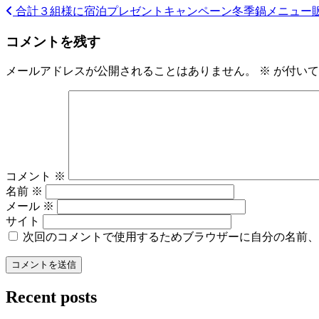
合計３組様に宿泊プレゼントキャンペーン
冬季鍋メニュー
投
稿
コメントを残す
ナ
メールアドレスが公開されることはありません。
※
が付いて
ビ
ゲ
ー
シ
ョ
コメント
※
名前
※
ン
メール
※
サイト
次回のコメントで使用するためブラウザーに自分の名前、
Recent posts