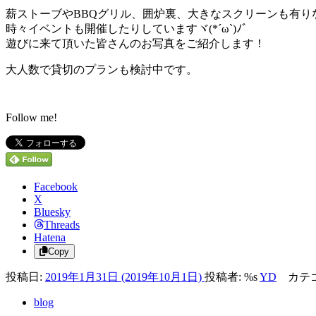
薪ストーブやBBQグリル、囲炉裏、大きなスクリーンも有り
時々イベントも開催したりしていますヾ(*´ω`)ﾉﾞ
遊びに来て頂いた皆さんのお写真をご紹介します！
大人数で貸切のプランも検討中です。
Follow me!
Facebook
X
Bluesky
Threads
Hatena
Copy
投稿日:
2019年1月31日
(2019年10月1日)
投稿者: %s
YD
カテ
blog