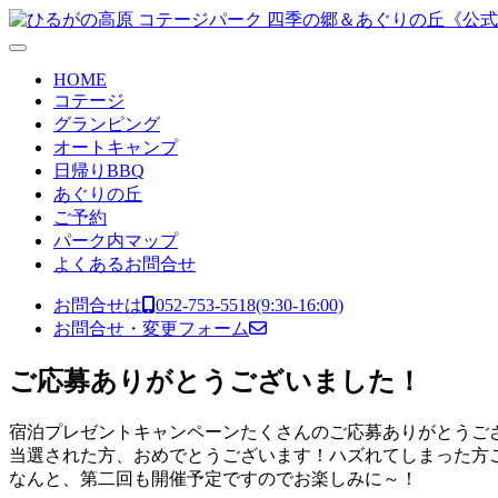
コンテンツへスキップ
メ
イ
HOME
ン
コテージ
グランピング
ナ
オートキャンプ
ビ
日帰りBBQ
あぐりの丘
ゲ
ご予約
ー
パーク内マップ
よくあるお問合せ
シ
ョ
お問合せは
052-753-5518
(9:30-16:00)
お問合せ・変更フォーム
ン
ご応募ありがとうございました！
宿泊プレゼントキャンペーンたくさんのご応募ありがとうご
当選された方、おめでとうございます！ハズれてしまった方
なんと、第二回も開催予定ですのでお楽しみに～！