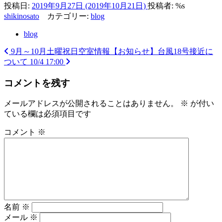
投稿日:
2019年9月27日
(2019年10月21日)
投稿者: %s
shikinosato
カテゴリー:
blog
blog
9月～10月土曜祝日空室情報
【お知らせ】台風18号接近に
投
ついて 10/4 17:00
稿
コメントを残す
ナ
ビ
メールアドレスが公開されることはありません。
※
が付い
ている欄は必須項目です
ゲ
ー
コメント
※
シ
ョ
ン
名前
※
メール
※