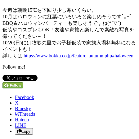
今週は朝晩15℃を下回り少し寒いくらい。
10月はハロウィンに紅葉にいろいろと楽しめそうですﾟ｡+ﾟ
BBQ＆ハロウィンパーティーも楽しそうですね(*´▽`)
仮装やコスプレもOK！友達や家族と楽しんで素敵な写真を
撮ってください～！
10/20(日)には牧歌の里でお子様仮装で家族入場料無料になる
イベントも！
詳しくは
https://www.bokka.co.jp/feature_autumn.php#haloween
Follow me!
Facebook
X
Bluesky
Threads
Hatena
LINE
Copy