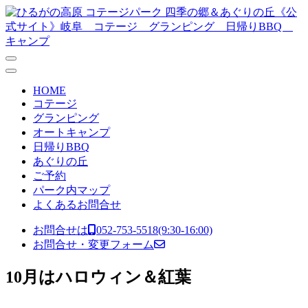
コンテンツへスキップ
メ
イ
ン
ナ
HOME
ビ
コテージ
グランピング
ゲ
オートキャンプ
ー
日帰りBBQ
あぐりの丘
シ
ご予約
ョ
パーク内マップ
よくあるお問合せ
ン
お問合せは
052-753-5518
(9:30-16:00)
お問合せ・変更フォーム
10月はハロウィン＆紅葉