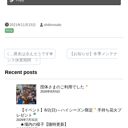
Copy
2021年11月15日
shikinosato
blog
週末は冷えそうです❆
【お知らせ】冬季メンテナ
投
ンス休業期間
稿
Recent posts
ナ
ビ
団体さまのご利用でした
ゲ
2026年8月5日
ー
【イベント】8/2(日)～ハイシーズン限定
手持ち花火プ
シ
レゼント
ョ
2026年7月31日
★場内の様子【随時更新】