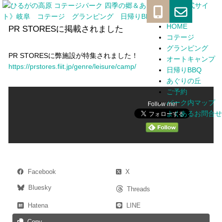
メ
イ
HOME
コンテンツへスキップ
PR STORESに掲載されました
コテージ
ン
グランピング
ナ
PR STORESに弊施設が特集されました！
オートキャンプ
https://prstores.fiit.jp/genre/leisure/camp/
日帰りBBQ
ビ
あぐりの丘
ゲ
ご予約
パーク内マップ
ー
Follow me!
よくあるお問合せ
シ
ョ
ン
Facebook
X
Bluesky
Threads
Hatena
LINE