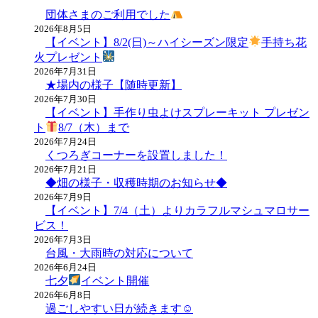
ナ
団体さまのご利用でした
ビ
2026年8月5日
【イベント】8/2(日)～ハイシーズン限定
手持ち花
ゲ
火プレゼント
ー
2026年7月31日
★場内の様子【随時更新】
シ
2026年7月30日
ョ
【イベント】手作り虫よけスプレーキット プレゼン
ト
8/7（木）まで
ン
2026年7月24日
くつろぎコーナーを設置しました！
2026年7月21日
◆畑の様子・収穫時期のお知らせ◆
2026年7月9日
【イベント】7/4（土）よりカラフルマシュマロサー
ビス！
2026年7月3日
台風・大雨時の対応について
2026年6月24日
七夕
イベント開催
2026年6月8日
過ごしやすい日が続きます☺