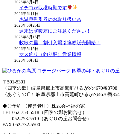
2026年6月4日
イチゴが収穫時期です
2026年6月1日
♨温泉割引券のお取り扱い♨
2026年5月25日
週末は寒暖差にご注意ください！
2026年5月15日
牧歌の里 割引入場引換券販売開始！
2026年5月5日
マス釣り（釣り堀）営業情報
2026年5月3日
〒501-5301
〈四季の郷〉岐阜県郡上市高鷲町ひるがの4670番3708
〈あぐりの丘〉岐阜県郡上市高鷲町ひるがの4670番354
◆ご予約 〈運営管理〉株式会社福の家
TEL 052-753-5518（四季の郷お問合せ）
052-753-5519（あぐりの丘お問合せ）
FAX 052-732-5500