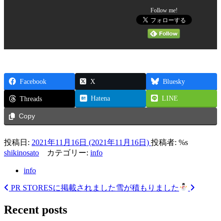
Follow me!
Facebook
X
Bluesky
Hatena
LINE
Threads
Copy
投稿日:
2021年11月16日
(2021年11月16日)
投稿者: %s
shikinosato
カテゴリー:
info
info
PR STORESに掲載されました
雪が積もりました
投
稿
Recent posts