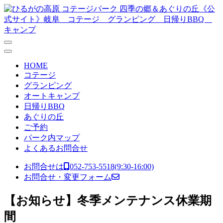
コンテンツへスキップ
メ
イ
ン
ナ
HOME
ビ
コテージ
グランピング
ゲ
オートキャンプ
ー
日帰りBBQ
あぐりの丘
シ
ご予約
ョ
パーク内マップ
よくあるお問合せ
ン
お問合せは
052-753-5518
(9:30-16:00)
お問合せ・変更フォーム
【お知らせ】冬季メンテナンス休業期
間