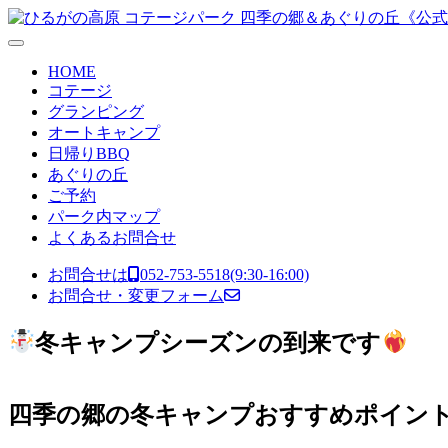
コンテンツへスキップ
メ
イ
HOME
ン
コテージ
グランピング
ナ
オートキャンプ
ビ
日帰りBBQ
あぐりの丘
ゲ
ご予約
ー
パーク内マップ
よくあるお問合せ
シ
ョ
お問合せは
052-753-5518
(9:30-16:00)
お問合せ・変更フォーム
ン
冬キャンプシーズンの到来です
四季の郷の冬キャンプおすすめポイン