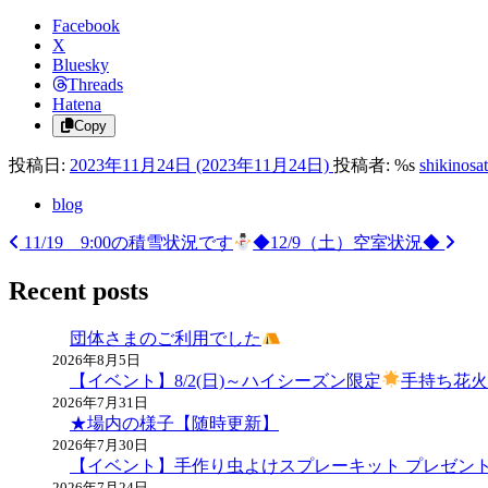
Facebook
X
Bluesky
Threads
Hatena
Copy
投稿日:
2023年11月24日
(2023年11月24日)
投稿者: %s
shikinosa
blog
11/19 9:00の積雪状況です
◆12/9（土）空室状況◆
投
稿
Recent posts
ナ
団体さまのご利用でした
ビ
2026年8月5日
【イベント】8/2(日)～ハイシーズン限定
手持ち花
ゲ
2026年7月31日
ー
★場内の様子【随時更新】
2026年7月30日
シ
【イベント】手作り虫よけスプレーキット プレゼン
2026年7月24日