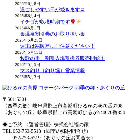
2026年6月8日
過ごしやすい日が続きます☺
2026年6月4日
イチゴが収穫時期です
2026年6月1日
♨温泉割引券のお取り扱い♨
2026年5月25日
週末は寒暖差にご注意ください！
2026年5月15日
牧歌の里 割引入場引換券販売開始！
2026年5月5日
マス釣り（釣り堀）営業情報
2026年5月3日
〒501-5301
〈四季の郷〉岐阜県郡上市高鷲町ひるがの4670番3708
〈あぐりの丘〉岐阜県郡上市高鷲町ひるがの4670番354
◆ご予約 〈運営管理〉株式会社福の家
TEL 052-753-5518（四季の郷お問合せ）
052-753-5519（あぐりの丘お問合せ）