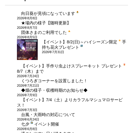
ビ
向日葵が見頃になっています
ゲ
2026年8月8日
★場内の様子【随時更新】
ー
2026年8月7日
団体さまのご利用でした
2026年8月5日
シ
【イベント】8/2(日)～ハイシーズン限定
手
持ち花火プレゼント
ョ
2026年7月31日
ン
【イベント】手作り虫よけスプレーキット プレゼント
8/7（木）まで
2026年7月24日
くつろぎコーナーを設置しました！
2026年7月21日
◆畑の様子・収穫時期のお知らせ◆
2026年7月9日
【イベント】7/4（土）よりカラフルマシュマロサービ
ス！
2026年7月3日
台風・大雨時の対応について
2026年6月24日
七夕
イベント開催
2026年6月8日