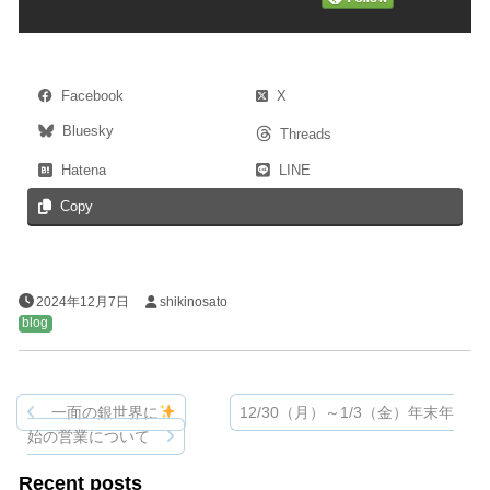
Facebook
X
Bluesky
Threads
Hatena
LINE
Copy
2024年12月7日
shikinosato
blog
一面の銀世界に
12/30（月）～1/3（金）年末年
投
始の営業について
稿
Recent posts
ナ