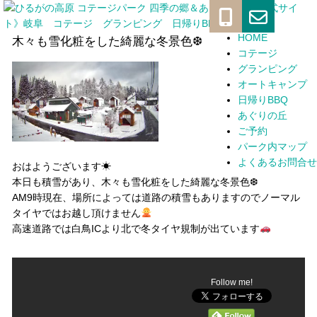
メ
イ
HOME
コンテンツへスキップ
木々も雪化粧をした綺麗な冬景色❆
コテージ
ン
グランピング
ナ
オートキャンプ
日帰りBBQ
ビ
あぐりの丘
ゲ
ご予約
パーク内マップ
ー
よくあるお問合せ
おはようございます☀
シ
本日も積雪があり、木々も雪化粧をした綺麗な冬景色❆
ョ
AM9時現在、場所によっては道路の積雪もありますのでノーマル
タイヤではお越し頂けません
ン
高速道路では白鳥ICより北で冬タイヤ規制が出ています
Follow me!