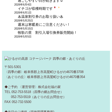
過ごしやすい日が続きます☺
2026年6月4日
イチゴが収穫時期です
2026年6月1日
♨温泉割引券のお取り扱い♨
2026年5月25日
週末は寒暖差にご注意ください！
2026年5月15日
牧歌の里 割引入場引換券販売開始！
2026年5月5日
〒501-5301
〈四季の郷〉岐阜県郡上市高鷲町ひるがの4670番3708
〈あぐりの丘〉岐阜県郡上市高鷲町ひるがの4670番354
◆ご予約 〈運営管理〉株式会社福の家
TEL 052-753-5518（四季の郷お問合せ）
052-753-5519（あぐりの丘お問合せ）
FAX 052-732-5500
◆当日のご連絡（現地管理事務所)