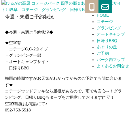
メ
イ
HOME
コンテンツへスキップ
今週・来週ご予約状況
コテージ
ン
グランピング
ナ
◆今週・来週ご予約状況◆
オートキャンプ
日帰りBBQ
ビ
★空室有
あぐりの丘
・コテージC,C-2タイプ
ゲ
ご予約
・グランピング一部
パーク内マップ
ー
・オートキャンプサイト
よくあるお問合せ
・日帰りBBQ
シ
梅雨の時期ですがお天気がわかってからのご予約でも間に合いま
ョ
す★
ン
コテージウッドデッキなら屋根があるので、雨でも安心～！グラ
ンピング、日帰りBBQもタープをご用意しております(*´▽`)
空室確認はお電話にて♪
052-753-5518