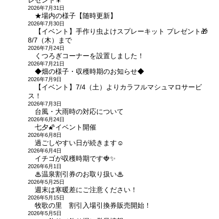
レゼント🎇
2026年7月31日
★場内の様子【随時更新】
2026年7月30日
【イベント】手作り虫よけスプレーキット プレゼント🎁
8/7（木）まで
2026年7月24日
くつろぎコーナーを設置しました！
2026年7月21日
◆畑の様子・収穫時期のお知らせ◆
2026年7月9日
【イベント】7/4（土）よりカラフルマシュマロサービ
ス！
2026年7月3日
台風・大雨時の対応について
2026年6月24日
七夕🌠イベント開催
2026年6月8日
過ごしやすい日が続きます☺
2026年6月4日
イチゴが収穫時期です🍓✨
2026年6月1日
♨温泉割引券のお取り扱い♨
2026年5月25日
週末は寒暖差にご注意ください！
2026年5月15日
牧歌の里 割引入場引換券販売開始！
2026年5月5日