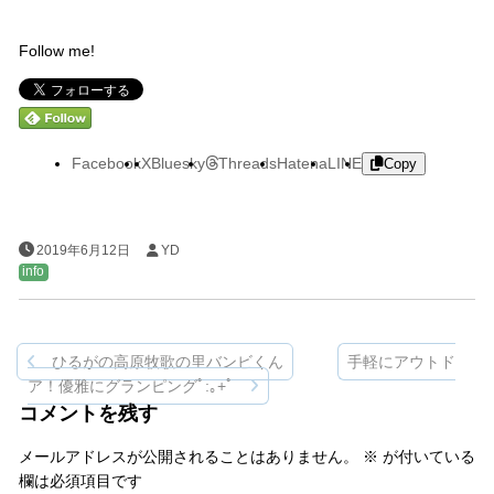
Follow me!
Facebook
X
Bluesky
Threads
Hatena
LINE
Copy
2019年6月12日
YD
info
ひるがの高原牧歌の里バンビくん
手軽にアウトド
投
ア！優雅にグランピングﾟ:｡+ﾟ
稿
コメントを残す
ナ
メールアドレスが公開されることはありません。
※
が付いている
ビ
欄は必須項目です