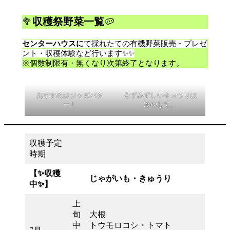
🥦
収穫祭野菜一覧
🥔
センターハウスに
て採れたての有機野菜販売・プレゼ
ント・収穫体験など行います✨✨
※個数制限有・無くなり次第終了となります。
おすすめはジャガバタ
みずみずしいキュウリは
ー！
冷やして。
収穫予定
時期
【✨収穫
じゃがいも・きゅうり
中✨】
上
旬
大根
中
トウモロコシ・トマト