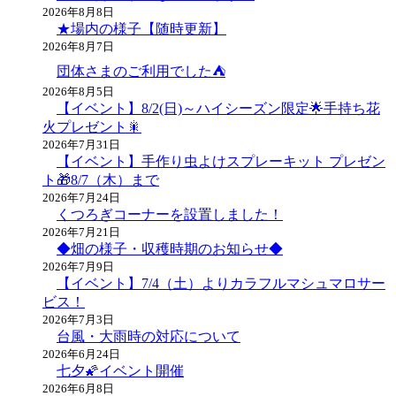
ゲ
2026年8月8日
★場内の様子【随時更新】
ー
2026年8月7日
シ
団体さまのご利用でした⛺
2026年8月5日
ョ
【イベント】8/2(日)～ハイシーズン限定🌟手持ち花
ン
火プレゼント🎇
2026年7月31日
【イベント】手作り虫よけスプレーキット プレゼン
ト🎁8/7（木）まで
2026年7月24日
くつろぎコーナーを設置しました！
2026年7月21日
◆畑の様子・収穫時期のお知らせ◆
2026年7月9日
【イベント】7/4（土）よりカラフルマシュマロサー
ビス！
2026年7月3日
台風・大雨時の対応について
2026年6月24日
七夕🌠イベント開催
2026年6月8日