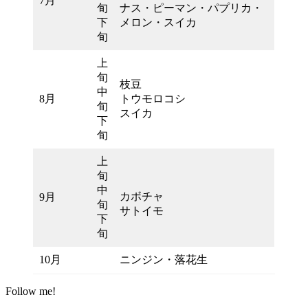
7月
旬
ナス・ピーマン・パプリカ・
下
メロン・スイカ
旬
上
旬
枝豆
中
8月
トウモロコシ
旬
スイカ
下
旬
上
旬
中
カボチャ
9月
旬
サトイモ
下
旬
10月
ニンジン・落花生
Follow me!