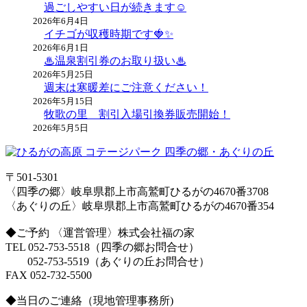
過ごしやすい日が続きます☺
2026年6月4日
イチゴが収穫時期です🍓✨
2026年6月1日
♨温泉割引券のお取り扱い♨
2026年5月25日
週末は寒暖差にご注意ください！
2026年5月15日
牧歌の里 割引入場引換券販売開始！
2026年5月5日
〒501-5301
〈四季の郷〉岐阜県郡上市高鷲町ひるがの4670番3708
〈あぐりの丘〉岐阜県郡上市高鷲町ひるがの4670番354
◆ご予約 〈運営管理〉株式会社福の家
TEL 052-753-5518（四季の郷お問合せ）
052-753-5519（あぐりの丘お問合せ）
FAX 052-732-5500
◆当日のご連絡（現地管理事務所)