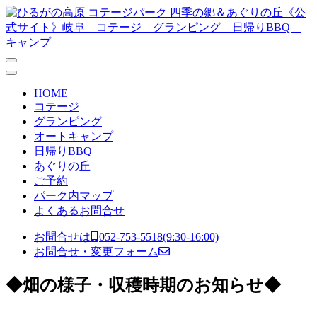
コンテンツへスキップ
メ
イ
ン
ナ
HOME
ビ
コテージ
グランピング
ゲ
オートキャンプ
ー
日帰りBBQ
あぐりの丘
シ
ご予約
ョ
パーク内マップ
よくあるお問合せ
ン
お問合せは
052-753-5518
(9:30-16:00)
お問合せ・変更フォーム
◆畑の様子・収穫時期のお知らせ◆