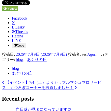
Facebook
X
Bluesky
Threads
Hatena
LINE
Copy
投稿日:
2026年7月9日
(2026年7月9日)
投稿者: %s
Aguri
カテ
ゴリー:
blog
、
あぐりの丘
blog
あぐりの丘
【イベント】7/4（土）よりカラフルマシュマロサービ
投
ス！
くつろぎコーナーを設置しました！
稿
Recent posts
ナ
ビ
向日葵が見頃になっています🌻