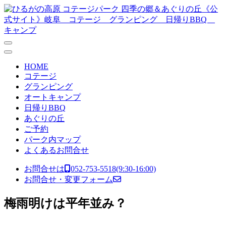
コンテンツへスキップ
メ
イ
ン
ナ
HOME
ビ
コテージ
グランピング
ゲ
オートキャンプ
ー
日帰りBBQ
あぐりの丘
シ
ご予約
ョ
パーク内マップ
よくあるお問合せ
ン
お問合せは
052-753-5518
(9:30-16:00)
お問合せ・変更フォーム
梅雨明けは平年並み？