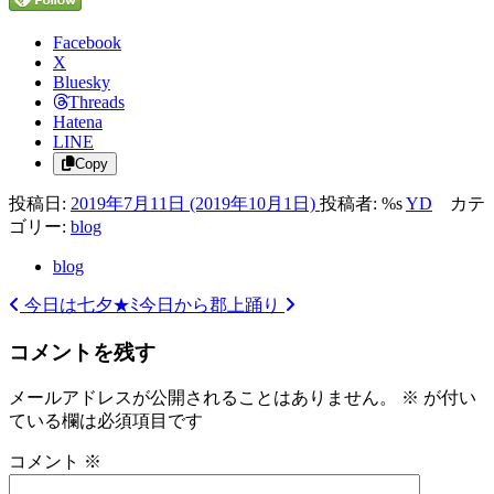
Facebook
X
Bluesky
Threads
Hatena
LINE
Copy
投稿日:
2019年7月11日
(2019年10月1日)
投稿者: %s
YD
カテ
ゴリー:
blog
blog
今日は七夕★ﾐ
今日から郡上踊り
投
稿
コメントを残す
ナ
メールアドレスが公開されることはありません。
※
が付い
ビ
ている欄は必須項目です
ゲ
コメント
※
ー