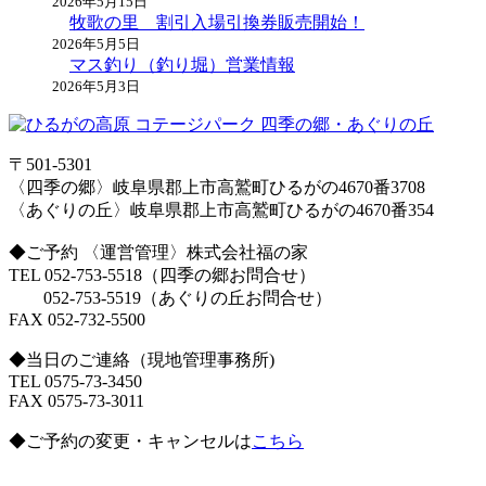
2026年5月15日
牧歌の里 割引入場引換券販売開始！
2026年5月5日
マス釣り（釣り堀）営業情報
2026年5月3日
〒501-5301
〈四季の郷〉岐阜県郡上市高鷲町ひるがの4670番3708
〈あぐりの丘〉岐阜県郡上市高鷲町ひるがの4670番354
◆ご予約 〈運営管理〉株式会社福の家
TEL 052-753-5518（四季の郷お問合せ）
052-753-5519（あぐりの丘お問合せ）
FAX 052-732-5500
◆当日のご連絡（現地管理事務所)
TEL 0575-73-3450
FAX 0575-73-3011
◆ご予約の変更・キャンセルは
こちら