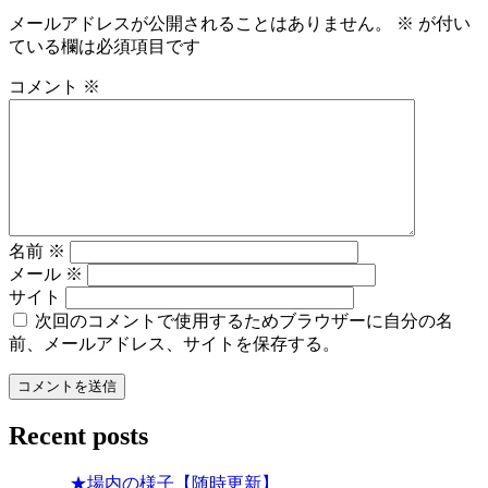
ビ
メールアドレスが公開されることはありません。
※
が付い
ている欄は必須項目です
ゲ
ー
コメント
※
シ
ョ
ン
名前
※
メール
※
サイト
次回のコメントで使用するためブラウザーに自分の名
前、メールアドレス、サイトを保存する。
Recent posts
★場内の様子【随時更新】