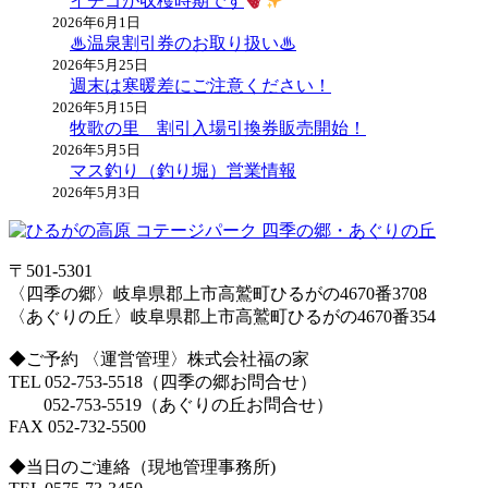
イチゴが収穫時期です
2026年6月1日
♨温泉割引券のお取り扱い♨
2026年5月25日
週末は寒暖差にご注意ください！
2026年5月15日
牧歌の里 割引入場引換券販売開始！
2026年5月5日
マス釣り（釣り堀）営業情報
2026年5月3日
〒501-5301
〈四季の郷〉岐阜県郡上市高鷲町ひるがの4670番3708
〈あぐりの丘〉岐阜県郡上市高鷲町ひるがの4670番354
◆ご予約 〈運営管理〉株式会社福の家
TEL 052-753-5518（四季の郷お問合せ）
052-753-5519（あぐりの丘お問合せ）
FAX 052-732-5500
◆当日のご連絡（現地管理事務所)