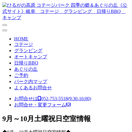
コンテンツへスキップ
メ
イ
ン
ナ
HOME
ビ
コテージ
グランピング
ゲ
オートキャンプ
ー
日帰りBBQ
あぐりの丘
シ
ご予約
ョ
パーク内マップ
よくあるお問合せ
ン
お問合せは
052-753-5518
(9:30-16:00)
お問合せ・変更フォーム
9月～10月土曜祝日空室情報