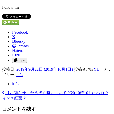
Follow me!
Facebook
X
Bluesky
Threads
Hatena
LINE
Copy
投稿日:
2019年9月22日
(2019年10月1日)
投稿者: %s
YD
カテ
ゴリー:
info
info
【お知らせ】台風接近時について 9/20 10時
10月はハロウ
投
ィン＆紅葉
稿
コメントを残す
ナ