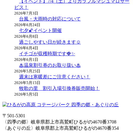
【イベント】7/4（土）よりカラフルマシュマロサー
ビス！
2026年7月3日
台風・大雨時の対応について
2026年6月24日
七夕🌠イベント開催
2026年6月8日
過ごしやすい日が続きます☺
2026年6月4日
イチゴが収穫時期です🍓✨
2026年6月1日
♨温泉割引券のお取り扱い♨
2026年5月25日
週末は寒暖差にご注意ください！
2026年5月15日
牧歌の里 割引入場引換券販売開始！
2026年5月5日
〒501-5301
〈四季の郷〉岐阜県郡上市高鷲町ひるがの4670番3708
〈あぐりの丘〉岐阜県郡上市高鷲町ひるがの4670番354