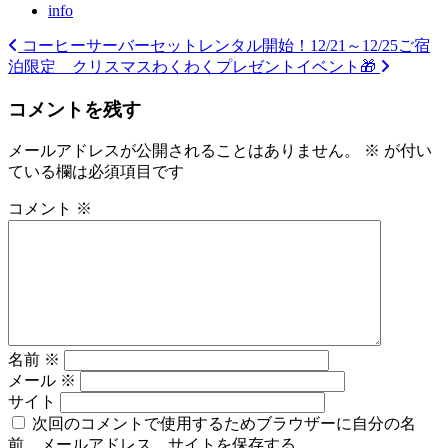
info
コーヒーサーバーセットレンタル開始！
12/21～12/25ご宿
投
泊限定 クリスマスわくわくプレゼントイベント🎁
稿
コメントを残す
ナ
ビ
メールアドレスが公開されることはありません。
※
が付い
ている欄は必須項目です
ゲ
ー
コメント
※
シ
ョ
ン
名前
※
メール
※
サイト
次回のコメントで使用するためブラウザーに自分の名
前、メールアドレス、サイトを保存する。