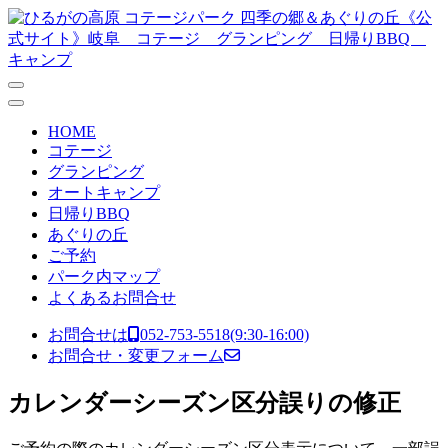
コンテンツへスキップ
メ
イ
ン
ナ
HOME
ビ
コテージ
グランピング
ゲ
オートキャンプ
ー
日帰りBBQ
あぐりの丘
シ
ご予約
ョ
パーク内マップ
よくあるお問合せ
ン
お問合せは
052-753-5518
(9:30-16:00)
お問合せ・変更フォーム
カレンダーシーズン区分誤りの修正