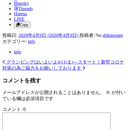
Bluesky
Threads
Hatena
LINE
Copy
投稿日:
2020年4月9日
(2020年4月9日)
投稿者: %s
shikinosato
カテゴリー:
info
info
グランピングはいよいよ4/11(土)～スタート！
新型コロナ
投
対策の為ご協力をお願いしております
稿
コメントを残す
ナ
ビ
メールアドレスが公開されることはありません。
※
が付い
ている欄は必須項目です
ゲ
ー
コメント
※
シ
ョ