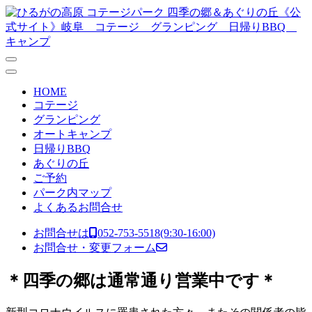
コンテンツへスキップ
メ
イ
ン
ナ
HOME
ビ
コテージ
グランピング
ゲ
オートキャンプ
ー
日帰りBBQ
あぐりの丘
シ
ご予約
ョ
パーク内マップ
よくあるお問合せ
ン
お問合せは
052-753-5518
(9:30-16:00)
お問合せ・変更フォーム
＊四季の郷は通常通り営業中です＊