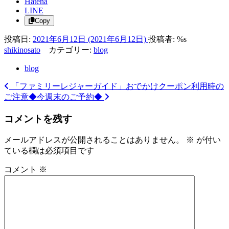
Hatena
LINE
Copy
投稿日:
2021年6月12日
(2021年6月12日)
投稿者: %s
shikinosato
カテゴリー:
blog
blog
「ファミリーレジャーガイド」おでかけクーポン利用時の
投
ご注意
◆今週末のご予約◆
稿
コメントを残す
ナ
ビ
メールアドレスが公開されることはありません。
※
が付い
ている欄は必須項目です
ゲ
ー
コメント
※
シ
ョ
ン