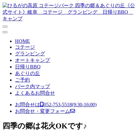
コンテンツへスキップ
メ
イ
ン
ナ
HOME
ビ
コテージ
グランピング
ゲ
オートキャンプ
ー
日帰りBBQ
あぐりの丘
シ
ご予約
ョ
パーク内マップ
よくあるお問合せ
ン
お問合せは
052-753-5518
(9:30-16:00)
お問合せ・変更フォーム
四季の郷は花火OKです♪