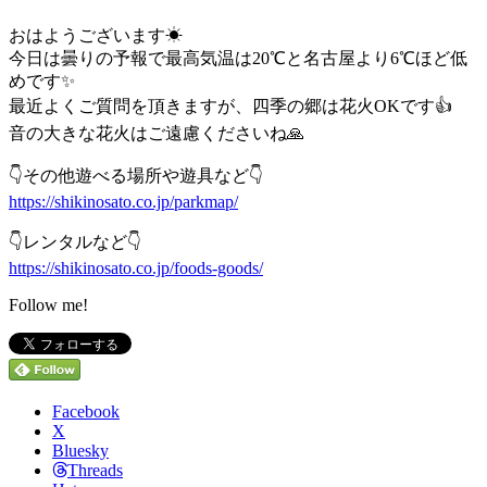
おはようございます☀
今日は曇りの予報で最高気温は20℃と名古屋より6℃ほど低
めです✨
最近よくご質問を頂きますが、四季の郷は花火OKです👍
音の大きな花火はご遠慮くださいね🙏
👇その他遊べる場所や遊具など👇
https://shikinosato.co.jp/parkmap/
👇レンタルなど👇
https://shikinosato.co.jp/foods-goods/
Follow me!
Facebook
X
Bluesky
Threads