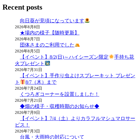
稿
Recent posts
ナ
向日葵が見頃になっています
ビ
2026年8月8日
★場内の様子【随時更新】
ゲ
2026年8月7日
ー
団体さまのご利用でした
2026年8月5日
シ
【イベント】8/2(日)～ハイシーズン限定
手持ち花
ョ
火プレゼント
2026年7月31日
ン
【イベント】手作り虫よけスプレーキット プレゼン
ト
8/7（木）まで
2026年7月24日
くつろぎコーナーを設置しました！
2026年7月21日
◆畑の様子・収穫時期のお知らせ◆
2026年7月9日
【イベント】7/4（土）よりカラフルマシュマロサー
ビス！
2026年7月3日
台風・大雨時の対応について