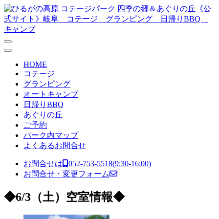
コンテンツへスキップ
メ
イ
ン
ナ
HOME
ビ
コテージ
グランピング
ゲ
オートキャンプ
ー
日帰りBBQ
あぐりの丘
シ
ご予約
ョ
パーク内マップ
よくあるお問合せ
ン
お問合せは
052-753-5518
(9:30-16:00)
お問合せ・変更フォーム
◆6/3（土）空室情報◆