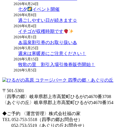
2026年6月24日
七夕
イベント開催
2026年6月8日
過ごしやすい日が続きます☺
2026年6月4日
イチゴが収穫時期です
2026年6月1日
♨温泉割引券のお取り扱い♨
2026年5月25日
週末は寒暖差にご注意ください！
2026年5月15日
牧歌の里 割引入場引換券販売開始！
2026年5月5日
〒501-5301
〈四季の郷〉岐阜県郡上市高鷲町ひるがの4670番3708
〈あぐりの丘〉岐阜県郡上市高鷲町ひるがの4670番354
◆ご予約 〈運営管理〉株式会社福の家
TEL 052-753-5518（四季の郷お問合せ）
052-753-5519（あぐりの丘お問合せ）