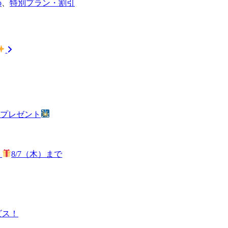
o
、
特別プラン・割引
火プレゼント
ト
8/7（木）まで
ビス！