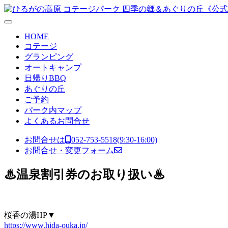
コンテンツへスキップ
メ
イ
HOME
ン
コテージ
グランピング
ナ
オートキャンプ
ビ
日帰りBBQ
あぐりの丘
ゲ
ご予約
ー
パーク内マップ
よくあるお問合せ
シ
ョ
お問合せは
052-753-5518
(9:30-16:00)
お問合せ・変更フォーム
ン
♨温泉割引券のお取り扱い♨
桜香の湯HP▼
https://www.hida-ouka.jp/