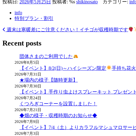
投稿日:
2026年5月25日
投稿者: %s
shikinosato
カテゴリー:
inf
info
特別プラン・割引
週末は寒暖差にご注意ください！
イチゴが収穫時期です
投
稿
Recent posts
ナ
団体さまのご利用でした
ビ
2026年8月5日
【イベント】8/2(日)～ハイシーズン限定
手持ち花
ゲ
2026年7月31日
ー
★場内の様子【随時更新】
2026年7月30日
シ
【イベント】手作り虫よけスプレーキット プレゼン
ョ
2026年7月24日
くつろぎコーナーを設置しました！
ン
2026年7月21日
◆畑の様子・収穫時期のお知らせ◆
2026年7月9日
【イベント】7/4（土）よりカラフルマシュマロサー
2026年7月3日