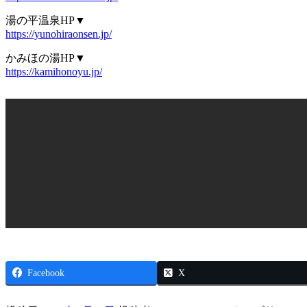
湯の平温泉HP▼
https://yunohiraonsen.jp/
かみほの湯HP▼
https://kamihonoyu.jp/
Facebook
X