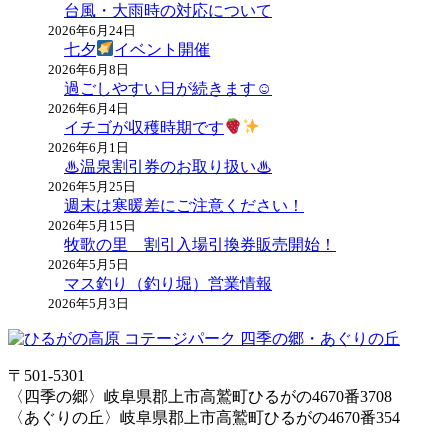
台風・大雨時の対応について
2026年6月24日
七夕
イベント開催
2026年6月8日
過ごしやすい日が続きます☺
2026年6月4日
イチゴが収穫時期です
2026年6月1日
♨温泉割引券のお取り扱い♨
2026年5月25日
週末は寒暖差にご注意ください！
2026年5月15日
牧歌の里 割引入場引換券販売開始！
2026年5月5日
マス釣り（釣り堀）営業情報
2026年5月3日
〒501-5301
〈四季の郷〉岐阜県郡上市高鷲町ひるがの4670番3708
〈あぐりの丘〉岐阜県郡上市高鷲町ひるがの4670番354