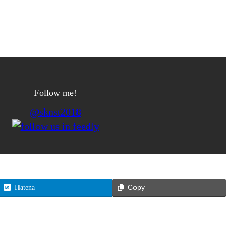
Follow me!
@sknst2018
Hatena
Copy