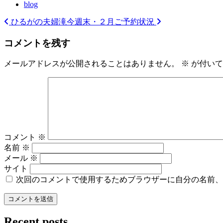
blog
ひるがの夫婦滝
今週末・２月ご予約状況
投
稿
コメントを残す
ナ
メールアドレスが公開されることはありません。
※
が付いて
ビ
ゲ
ー
シ
ョ
コメント
※
名前
※
ン
メール
※
サイト
次回のコメントで使用するためブラウザーに自分の名前、
Recent posts