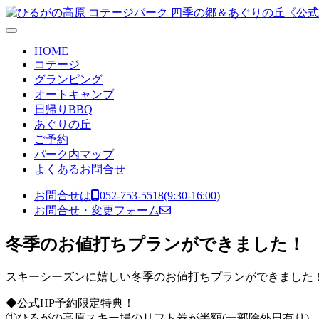
コンテンツへスキップ
メ
イ
HOME
ン
コテージ
グランピング
ナ
オートキャンプ
ビ
日帰りBBQ
あぐりの丘
ゲ
ご予約
ー
パーク内マップ
よくあるお問合せ
シ
ョ
お問合せは
052-753-5518
(9:30-16:00)
お問合せ・変更フォーム
ン
冬季のお値打ちプランができました！
スキーシーズンに嬉しい冬季のお値打ちプランができました
◆公式HP予約限定特典！
①ひるがの高原スキー場のリフト券が半額(一部除外日有り)