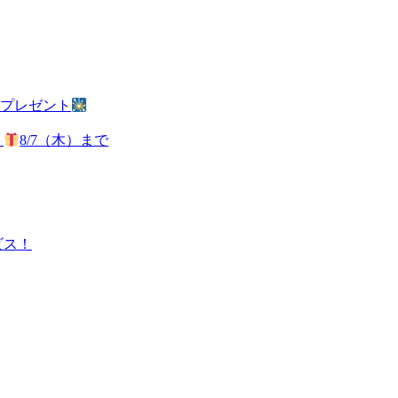
火プレゼント
ト
8/7（木）まで
ビス！