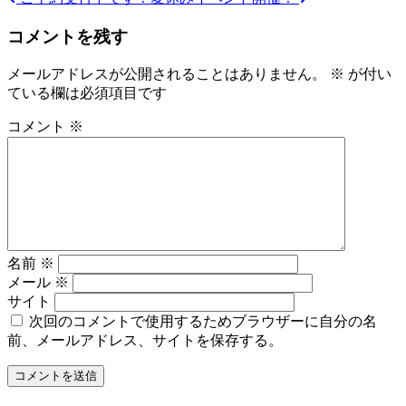
投
稿
コメントを残す
ナ
メールアドレスが公開されることはありません。
※
が付い
ビ
ている欄は必須項目です
ゲ
コメント
※
ー
シ
ョ
ン
名前
※
メール
※
サイト
次回のコメントで使用するためブラウザーに自分の名
前、メールアドレス、サイトを保存する。