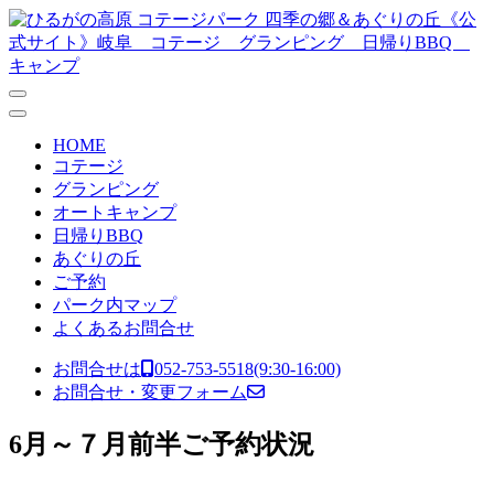
コンテンツへスキップ
メ
イ
ン
ナ
HOME
ビ
コテージ
グランピング
ゲ
オートキャンプ
ー
日帰りBBQ
あぐりの丘
シ
ご予約
ョ
パーク内マップ
よくあるお問合せ
ン
お問合せは
052-753-5518
(9:30-16:00)
お問合せ・変更フォーム
6月～７月前半ご予約状況