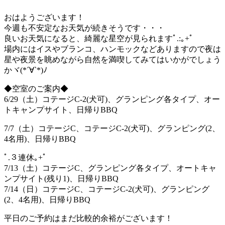
おはようございます！
今週も不安定なお天気が続きそうです・・・
良いお天気になると、綺麗な星空が見られますﾟ.:｡+ﾟ
場内にはイスやブランコ、ハンモックなどありますので夜は
星や夜景を眺めながら自然を満喫してみてはいかがでしょう
かヾ(*´∀`*)ﾉ
◆空室のご案内◆
6/29（土）コテージC-2(犬可)、グランピング各タイプ、オー
トキャンプサイト、日帰りBBQ
7/7（土）コテージC、コテージC-2(犬可)、グランピング(2、
4名用)、日帰りBBQ
ﾟ.３連休｡+ﾟ
7/13（土）コテージC、グランピング各タイプ、オートキャ
ンプサイト(残り1)、日帰りBBQ
7/14（日）コテージC、コテージC-2(犬可)、グランピング
(2、4名用)、日帰りBBQ
平日のご予約はまだ比較的余裕がございます！