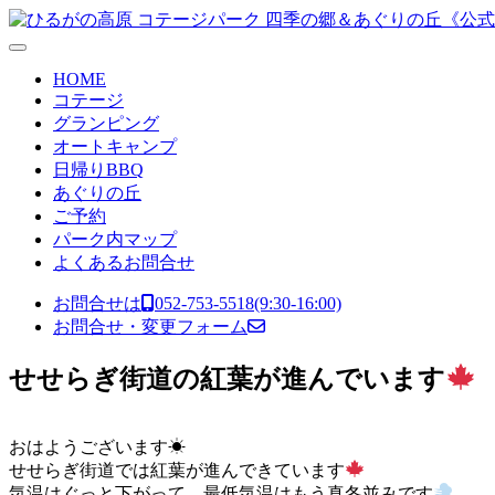
コンテンツへスキップ
メ
イ
HOME
ン
コテージ
グランピング
ナ
オートキャンプ
ビ
日帰りBBQ
あぐりの丘
ゲ
ご予約
ー
パーク内マップ
よくあるお問合せ
シ
ョ
お問合せは
052-753-5518
(9:30-16:00)
お問合せ・変更フォーム
ン
せせらぎ街道の紅葉が進んでいます
おはようございます☀
せせらぎ街道では紅葉が進んできています
気温はぐっと下がって、最低気温はもう真冬並みです