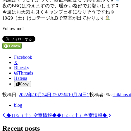
夜のBBQは冷えますので、暖かい格好でお願いします❢
今週はお天気も良くキャンプ日和になりそうですね☺
10/29（土）はコテージA,Bで空室が出ております
Follow me!
Facebook
X
Bluesky
Threads
Hatena
Copy
投稿日:
2022年10月24日
(2022年10月24日)
投稿者: %s
shikinosa
blog
◆11/5（土）空室情報◆
◆11/5（土）空室情報◆
投
稿
Recent posts