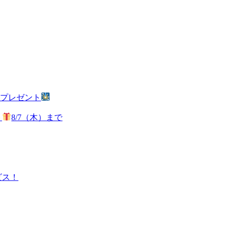
火プレゼント
ト
8/7（木）まで
ビス！