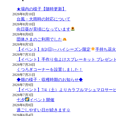
ナ
★場内の様子【随時更新】
ビ
2026年8月10日
台風・大雨時の対応について
ゲ
2026年8月10日
ー
向日葵が見頃になっています
2026年8月8日
シ
団体さまのご利用でした
ョ
2026年8月5日
【イベント】8/2(日)～ハイシーズン限定
手持ち花
ン
2026年7月31日
【イベント】手作り虫よけスプレーキット プレゼン
2026年7月24日
くつろぎコーナーを設置しました！
2026年7月21日
◆畑の様子・収穫時期のお知らせ◆
2026年7月9日
【イベント】7/4（土）よりカラフルマシュマロサー
2026年7月3日
七夕
イベント開催
2026年6月8日
過ごしやすい日が続きます☺
2026年6月4日