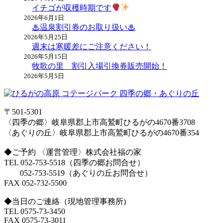
イチゴが収穫時期です
2026年6月1日
♨温泉割引券のお取り扱い♨
2026年5月25日
週末は寒暖差にご注意ください！
2026年5月15日
牧歌の里 割引入場引換券販売開始！
2026年5月5日
〒501-5301
〈四季の郷〉岐阜県郡上市高鷲町ひるがの4670番3708
〈あぐりの丘〉岐阜県郡上市高鷲町ひるがの4670番354
◆ご予約 〈運営管理〉株式会社福の家
TEL 052-753-5518（四季の郷お問合せ）
052-753-5519（あぐりの丘お問合せ）
FAX 052-732-5500
◆当日のご連絡（現地管理事務所)
TEL 0575-73-3450
FAX 0575-73-3011