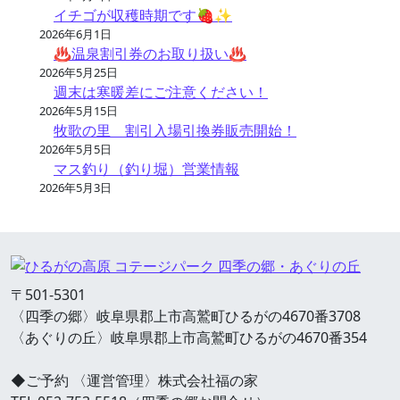
イチゴが収穫時期です🍓✨
2026年6月1日
♨温泉割引券のお取り扱い♨
2026年5月25日
週末は寒暖差にご注意ください！
2026年5月15日
牧歌の里 割引入場引換券販売開始！
2026年5月5日
マス釣り（釣り堀）営業情報
2026年5月3日
〒501-5301
〈四季の郷〉岐阜県郡上市高鷲町ひるがの4670番3708
〈あぐりの丘〉岐阜県郡上市高鷲町ひるがの4670番354
◆ご予約 〈運営管理〉株式会社福の家