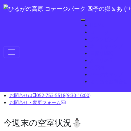
コンテンツへスキップ
HOME
コテージ
グランピング
オートキャンプ
メインナビゲーション
日帰りBBQ
あぐりの丘
ご予約
パーク内マップ
よくあるお問合せ
お問合せは
052-753-5518
(9:30-16:00)
お問合せ・変更フォーム
今週末の空室状況⛄