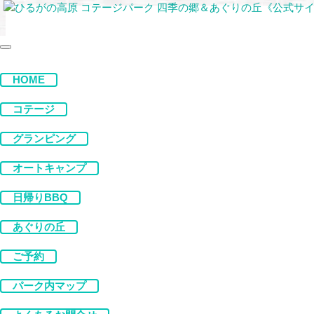
コンテンツへスキップ
メ
イ
HOME
ン
コテージ
ナ
ビ
グランピング
ゲ
オートキャンプ
ー
日帰りBBQ
シ
あぐりの丘
ョ
ご予約
ン
パーク内マップ