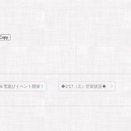
Copy
験＆雪遊びイベント開催！
◆2/17（土）空室状況◆