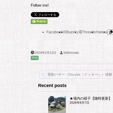
Follow me!
Facebook
X
Bluesky
Threads
Hatena
2024年2月12日
shikinosato
blog
投
電動バギー（Docyke（ドッキー））体
稿
Recent posts
ナ
★場内の様子【随時更新】
ビ
2026年8月7日
ゲ